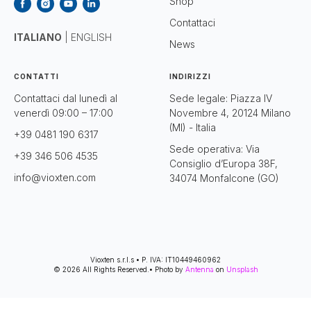
Shop
Contattaci
ITALIANO
|
ENGLISH
News
CONTATTI
INDIRIZZI
Contattaci dal lunedì al
Sede legale: Piazza IV
venerdì 09:00 – 17:00
Novembre 4, 20124 Milano
(MI) - Italia
+39 0481 190 6317
Sede operativa: Via
+39 346 506 4535
Consiglio d’Europa 38F,
info@vioxten.com
34074 Monfalcone (GO)
Vioxten s.r.l.s • P. IVA: IT10449460962
© 2026 All Rights Reserved.• Photo by
Antenna
on
Unsplash